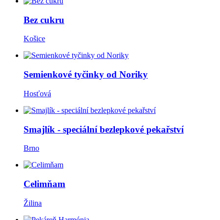
Bez cukru
Košice
Semienkové tyčinky od Noriky
Hosťová
Smajlík - speciální bezlepkové pekařství
Brno
Celimňam
Žilina