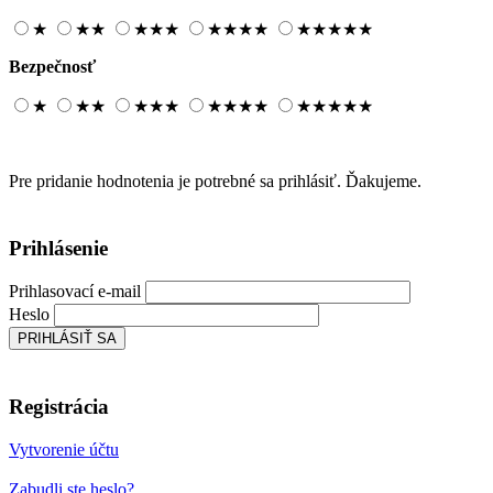
★
★
★
★
★
★
★
★
★
★
★
★
★
★
★
Bezpečnosť
★
★
★
★
★
★
★
★
★
★
★
★
★
★
★
Pre pridanie hodnotenia je potrebné sa prihlásiť. Ďakujeme.
Prihlásenie
Prihlasovací e-mail
Heslo
Registrácia
Vytvorenie účtu
Zabudli ste heslo?