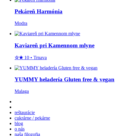
Pekáreň Harmónia
Modra
Kaviareň pri Kamennom mlyne
☆
★
10
•
Trnava
YUMMY heladería Gluten free & vegan
Malaga
reštaurácie
cukrárne / pekárne
blog
o nás
naša filozofia