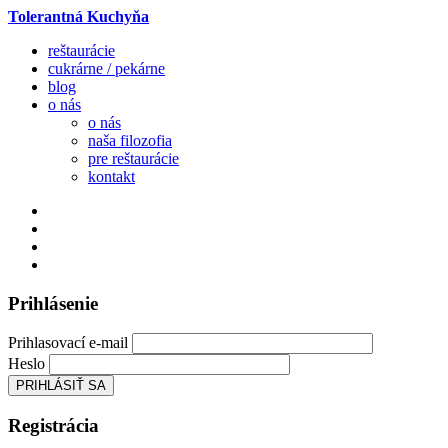
Tolerantná Kuchyňa
reštaurácie
cukrárne / pekárne
blog
o nás
o nás
naša filozofia
pre reštaurácie
kontakt
Prihlásenie
Prihlasovací e-mail
Heslo
Registrácia