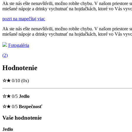
Ak ste nás ešte nenavštívili, možno robíte chybu. V našom priestore s
miešané nápoje a drinky vychutnať na hojdačkách, ktoré vo Vás vyvo
pozri na mape
čítaj viac
Ak ste nás ešte nenavštívili, možno robíte chybu. V našom priestore s
miešané nápoje a drinky vychutnať na hojdačkách, ktoré vo Vás vyvo
Fotogaléria
(2)
Hodnotenie
☆
★
0/10
(0x)
☆
★
0/5
Jedlo
☆
★
0/5
Bezpečnosť
Vaše hodnotenie
Jedlo