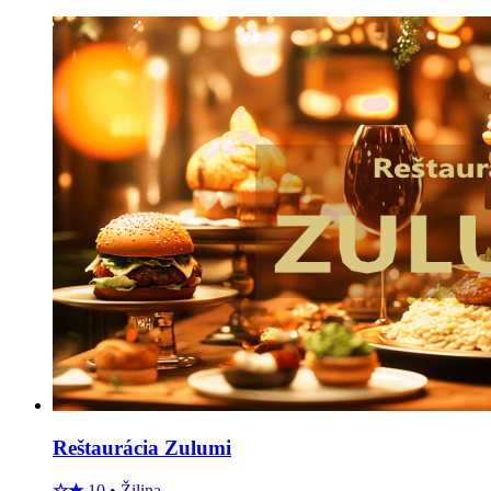
Reštaurácia Zulumi
☆
★
10
•
Žilina