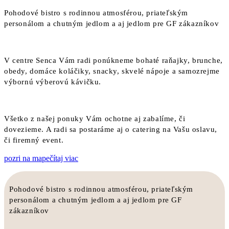
Pohodové bistro s rodinnou atmosférou, priateľským
personálom a chutným jedlom a aj jedlom pre GF zákazníkov
V centre Senca Vám radi ponúkneme bohaté raňajky, brunche,
obedy, domáce koláčiky, snacky, skvelé nápoje a samozrejme
výbornú výberovú kávičku.
Všetko z našej ponuky Vám ochotne aj zabalíme, či
dovezieme. A radi sa postaráme aj o catering na Vašu oslavu,
či firemný event.
pozri na mape
čítaj viac
Pohodové bistro s rodinnou atmosférou, priateľským
personálom a chutným jedlom a aj jedlom pre GF
zákazníkov