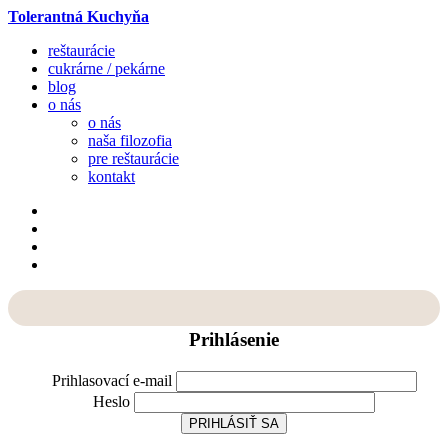
Tolerantná Kuchyňa
reštaurácie
cukrárne / pekárne
blog
o nás
o nás
naša filozofia
pre reštaurácie
kontakt
Prihlásenie
Prihlasovací e-mail
Heslo