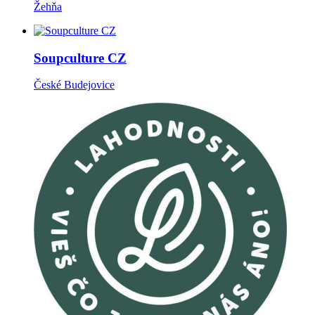
Žehňa
Soupculture CZ
České Budejovice