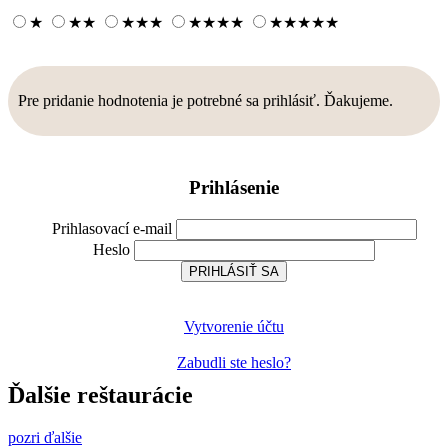
★
★
★
★
★
★
★
★
★
★
★
★
★
★
★
Pre pridanie hodnotenia je potrebné sa prihlásiť. Ďakujeme.
Prihlásenie
Prihlasovací e-mail
Heslo
Vytvorenie účtu
Zabudli ste heslo?
Ďalšie reštaurácie
pozri ďalšie