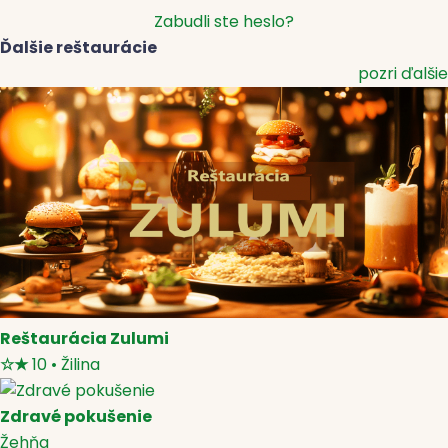
Zabudli ste heslo?
Ďalšie reštaurácie
pozri ďalšie
Reštaurácia Zulumi
☆
★
10
•
Žilina
Zdravé pokušenie
Žehňa