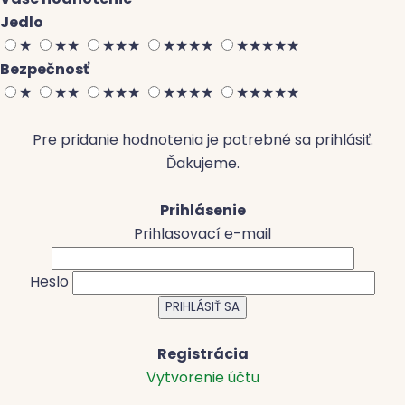
Jedlo
★
★
★
★
★
★
★
★
★
★
★
★
★
★
★
Bezpečnosť
★
★
★
★
★
★
★
★
★
★
★
★
★
★
★
Pre pridanie hodnotenia je potrebné sa prihlásiť.
Ďakujeme.
Prihlásenie
Prihlasovací e-mail
Heslo
Registrácia
Vytvorenie účtu