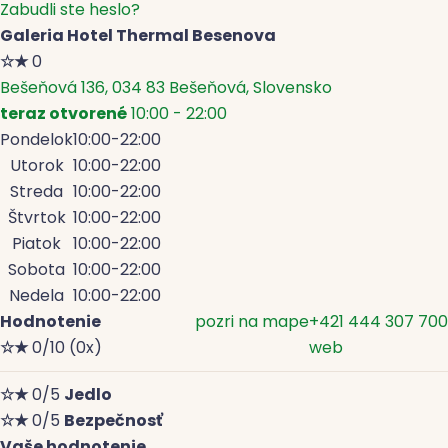
Zabudli ste heslo?
Galeria Hotel Thermal Besenova
☆
★
0
Bešeňová 136, 034 83 Bešeňová, Slovensko
teraz otvorené
10:00 - 22:00
Pondelok
10:00
-
22:00
Utorok
10:00
-
22:00
Streda
10:00
-
22:00
Štvrtok
10:00
-
22:00
Piatok
10:00
-
22:00
Sobota
10:00
-
22:00
Nedela
10:00
-
22:00
Hodnotenie
pozri na mape
+421 444 307 700
☆
★
0/10
(0x)
web
☆
★
0/5
Jedlo
☆
★
0/5
Bezpečnosť
Vaše hodnotenie