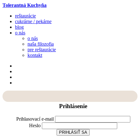
Tolerantná Kuchyňa
reštaurácie
cukrárne / pekárne
blog
o nás
o nás
naša filozofia
pre reštaurácie
kontakt
Prihlásenie
Prihlasovací e-mail
Heslo