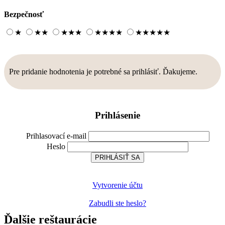
Bezpečnosť
★
★
★
★
★
★
★
★
★
★
★
★
★
★
★
Pre pridanie hodnotenia je potrebné sa prihlásiť. Ďakujeme.
Prihlásenie
Prihlasovací e-mail
Heslo
Vytvorenie účtu
Zabudli ste heslo?
Ďalšie reštaurácie