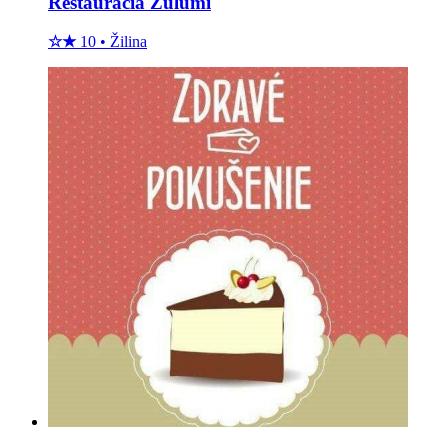
Reštaurácia Zulumi
☆
★
10
•
Žilina