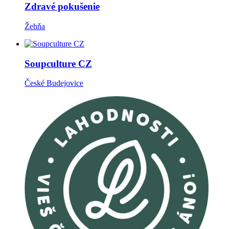
Zdravé pokušenie
Žehňa
Soupculture CZ
České Budejovice