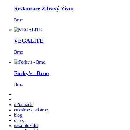
Restaurace Zdravý Život
Brno
VEGALITE
Brno
Forky's - Brno
Brno
reštaurácie
cukrárne / pekárne
blog
o nás
naša filozofia