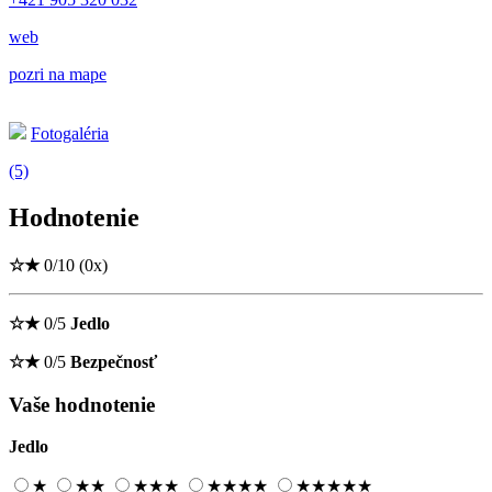
web
pozri na mape
Fotogaléria
(5)
Hodnotenie
☆
★
0/10
(0x)
☆
★
0/5
Jedlo
☆
★
0/5
Bezpečnosť
Vaše hodnotenie
Jedlo
★
★
★
★
★
★
★
★
★
★
★
★
★
★
★