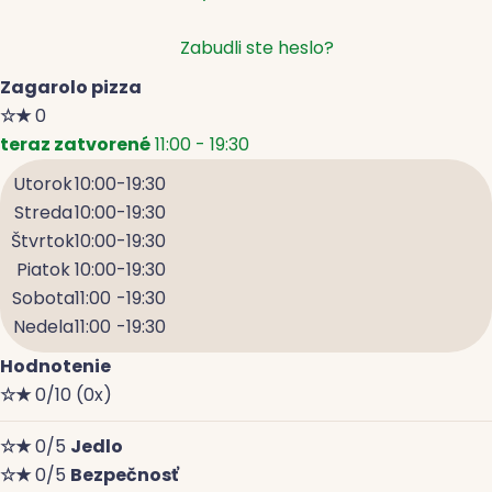
Zabudli ste heslo?
Zagarolo pizza
☆
★
0
teraz zatvorené
11:00 - 19:30
Utorok
10:00
-
19:30
Streda
10:00
-
19:30
Štvrtok
10:00
-
19:30
Piatok
10:00
-
19:30
Sobota
11:00
-
19:30
Nedela
11:00
-
19:30
Hodnotenie
☆
★
0/10
(0x)
☆
★
0/5
Jedlo
☆
★
0/5
Bezpečnosť