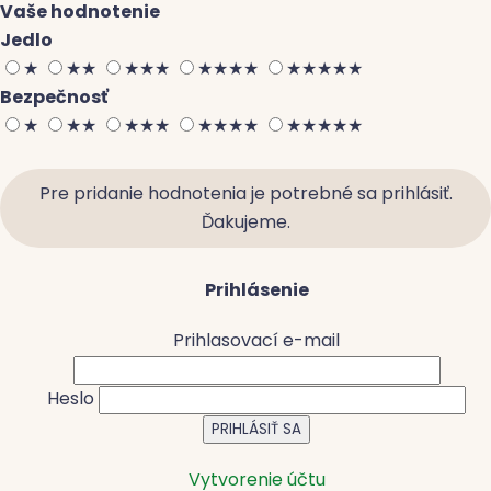
Vaše hodnotenie
Jedlo
★
★
★
★
★
★
★
★
★
★
★
★
★
★
★
Bezpečnosť
★
★
★
★
★
★
★
★
★
★
★
★
★
★
★
Pre pridanie hodnotenia je potrebné sa prihlásiť.
Ďakujeme.
Prihlásenie
Prihlasovací e-mail
Heslo
Vytvorenie účtu